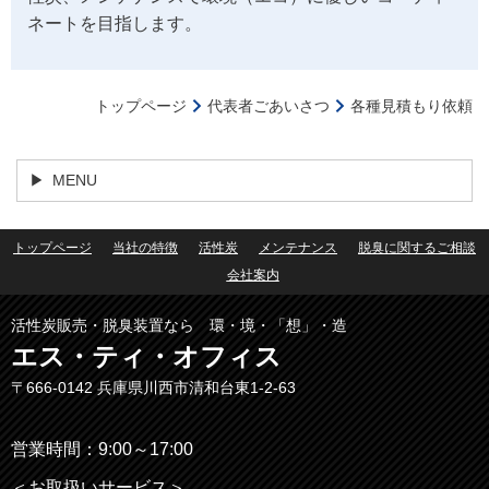
ネートを目指します。
トップページ
代表者ごあいさつ
各種見積もり依頼
MENU
トップページ
当社の特徴
活性炭
メンテナンス
脱臭に関するご相談
会社案内
活性炭販売・脱臭装置なら 環・境・「想」・造
エス・ティ・オフィス
〒666-0142
兵庫県川西市清和台東1‐2‐63
営業時間：9:00～17:00
＜お取扱いサービス＞