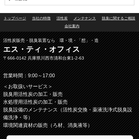
トップページ
当社の特徴
活性炭
メンテナンス
脱臭に関するご相談
会社案内
活性炭販売・脱臭装置なら 環・境・「想」・造
エス・ティ・オフィス
〒666-0142
兵庫県川西市清和台東1‐2‐63
営業時間：9:00～17:00
＜お取扱いサービス＞
脱臭用活性炭の加工・販売
水処理用活性炭の加工・販売
脱臭設備のメンテナンス（活性炭交換・薬液洗浄式脱臭設
備洗浄・等）
環境関連資材の販売（ろ材、消臭液等）