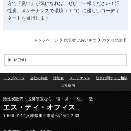
方で「臭い」が気になれば、ぜひご一報ください！活
性炭、メンテナンスで環境（エコ）に優しいコーディ
ネートを目指します。
トップページ
代表者ごあいさつ
カタログ請求
MENU
トップページ
当社の特徴
活性炭
メンテナンス
脱臭に関するご相談
会社案内
活性炭販売・脱臭装置なら 環・境・「想」・造
エス・ティ・オフィス
〒666-0142
兵庫県川西市清和台東1‐2‐63