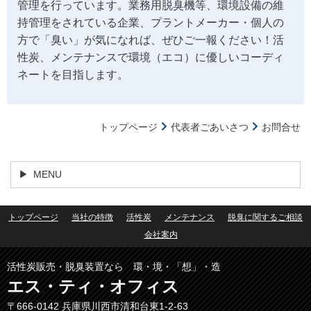
管理を行っています。業務用脱臭機等、環境設備の維
持管理をされている企業、プラントメーカー・個人の
方で「臭い」が気になれば、ぜひご一報ください！活
性炭、メンテナンスで環境（エコ）に優しいコーディ
ネートを目指します。
トップページ
代表者ごあいさつ
お問合せ
MENU
トップページ
当社の特徴
活性炭
メンテナンス
脱臭に関するご相談
会社案内
活性炭販売・脱臭装置なら 環・境・「想」・造
エス・ティ・オフィス
〒666-0142
兵庫県川西市清和台東1‐2‐63