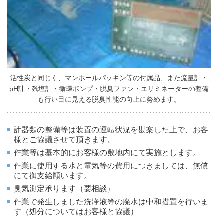
活性炭と同じく、マンホールパッキン等の付属品、また流量計・
pH計・残塩計・循環ポンプ・脱臭ファン・エリミネーターの整備
も行い目に見える脱臭性能の向上に努めます。
計器類の整備等は装置の運転状況を勘案した上で、お客
様とご協議させて頂きます。
作業等は基本的にお客様の敷地内にて実施とします。
作業に使用する水と電気等の費用につきましては、無償
にて御支給願います。
臭気測定承ります（要相談）
作業で発生しました洗浄液等の廃水は中和措置を行いま
す（処分についてはお客様と協議）